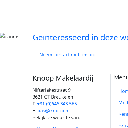
Geïnteresseerd in deze w
Neem contact met ons op
Knoop Makelaardij
Men
Niftarlakestraat 9
Ho
3621 GT Breukelen
Med
T.
+31 (0)646 343 565
E.
bas@iknoop.nl
Ken
Bekijk de website van:
Extr