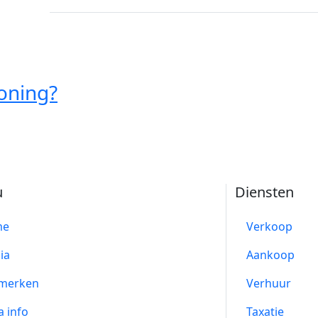
oning?
u
Diensten
me
Verkoop
ia
Aankoop
merken
Verhuur
a info
Taxatie